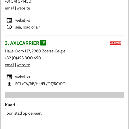
+31 541 571450
email
|
website
wekelijks
sea, road or air
3. AXLCARRIER
tip
Halle-Dorp 127, 2980 Zoersel België
+32 (0)493 300 650
email
|
website
wekelijks
FCL​/CV​/BB​/HL​/FL​/OT​/RC​/RO
Kaart
Toon stad op de kaart