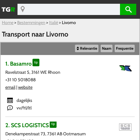
Home
>
Bestemmingen
>
Italië
>
Livorno
Transport naar Livorno
Relevantie
Naam
Frequentie
1. Basamro
tip
Ravelstraat 5, 3161 WE Rhoon
+31 10 5018088
email
|
website
dagelijks
vv/ftl/ltl
2. SCS LOGISTICS
tip
Denekamperstraat 73, 7361 AB Ootmarsum