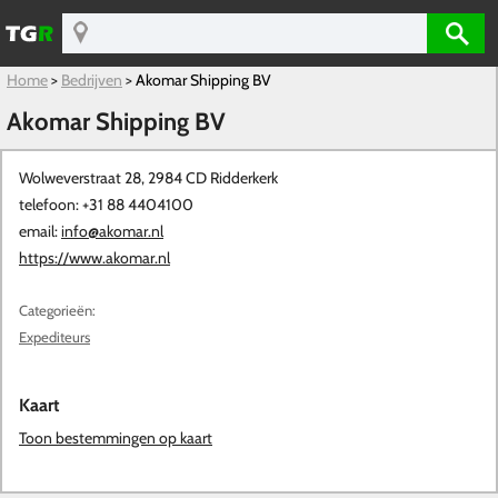
Home
>
Bedrijven
>
Akomar Shipping BV
Akomar Shipping BV
Wolweverstraat 28, 2984 CD
Ridderkerk
telefoon: +31 88 4404100
email:
info@akomar.nl
https://www.akomar.nl
Categorieën:
Expediteurs
Kaart
Toon bestemmingen op kaart