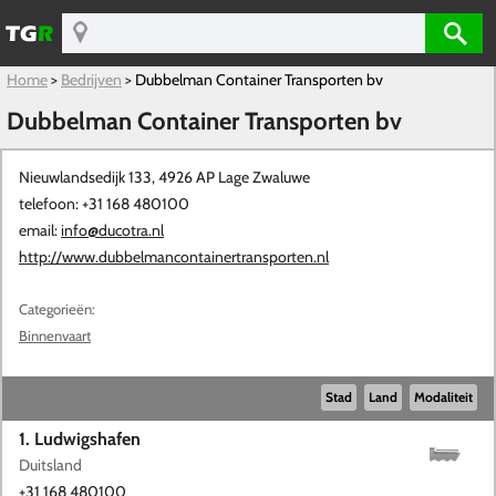
Home
>
Bedrijven
>
Dubbelman Container Transporten bv
Dubbelman Container Transporten bv
Nieuwlandsedijk 133, 4926 AP
Lage Zwaluwe
telefoon: +31 168 480100
email:
info@ducotra.nl
http://www.dubbelmancontainertransporten.nl
Categorieën:
Binnenvaart
Stad
Land
Modaliteit
1. Ludwigshafen
Duitsland
+31 168 480100