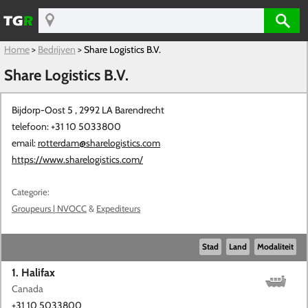
Home
>
Bedrijven
>
Share Logistics B.V.
Share Logistics B.V.
Bijdorp-Oost 5 , 2992 LA
Barendrecht
telefoon: +31 10 5033800
email:
rotterdam@sharelogistics.com
https://www.sharelogistics.com/
Categorie:
Groupeurs | NVOCC
&
Expediteurs
Stad
Land
Modaliteit
1. Halifax
Canada
+31 10 5033800