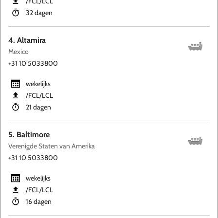
​/FCL​/LCL
32 dagen
4. Altamira
Mexico
+31 10 5033800
wekelijks
​/FCL​/LCL
21 dagen
5. Baltimore
Verenigde Staten van Amerika
+31 10 5033800
wekelijks
​/FCL​/LCL
16 dagen